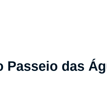
me
Sobre nós
Portfólio
Time
Contato
o Passeio das Á