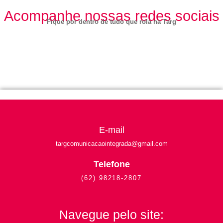
Acompanhe nossas redes sociais
Fique por dentro de tudo que rola na Targ
E-mail
targcomunicacaointegrada
@gmail.com
Telefone
(62) 98218-2807
Navegue pelo site: