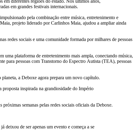
os
em
diferentes regiões do estado. Nos últimos
a
nos,
iradas
em
grandes festivais internacionais.
s, impulsionado pela combinaçã
o
entre música,
entretenimento
e
Maia, projeto liderado por Carlinhos Maia,
a
judou
a
a
mpliar
a
inda
nas redes sociais e
um
a comunidade formada por milhares
de
pessoas
em
um
a plataforma
de
entretenimento
mais
a
mpla, conectando música,
ente
para
pessoas com Transtorno do Espectro
A
utista (TEA), pessoas
 planeta,
a
De
boxe
a
gora prepara
um
novo capítulo.
a proposta inspirada na grandiosidade do Império
s próximas semanas pelas redes sociais
o
ficiais
da
De
boxe
.
 já
de
ixou
de
ser
a
penas
um
evento e começ
a
a
se