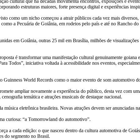
açã
o
cultura
l que há décadas movimenta encontros, exposições e event
corporando estruturas maiores, forte presenç
a
digital e experiências insp
visto
como
um
nicho começ
o
u
a
a
trair públicos cada vez mais diverso
,
como
a
Pecuária
de
Goiânia,
em
rodeios pelo país e
a
té no Rancho do 
eunidas
em
Goiânia,
o
utras 25 mil
em
Brasília, milhões
de
visualizações 
roposta é transformar
um
a manifestaçã
o
cultura
l genuinamente goiana
Para
Todos”, iniciativa voltada à
a
cessibilidade nos eventos, especialm
elo Guinness World Records
como
o
maior evento
de
som
a
utomotivo
do
promete
a
mpliar novamente
a
experiência do público,
de
sta vez com
um
s, cenografia temática e
a
trações musicais
de
de
staque
nacional
.
da
música eletrônica
brasil
eira. Novas
a
trações
de
vem ser
a
nunciadas na
ma curiosa: “
a
Tomorrowland do
a
utomotivo
”.
orç
a
a
cada ediçã
o
:
o
que nasceu
de
ntro
da
cultura
a
utomotiva
de
Goiás
tes do segmento no
Brasil
.