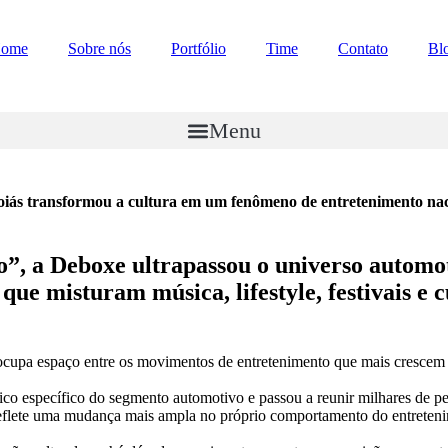
ome
Sobre nós
Portfólio
Time
Contato
Bl
Menu
oiás transformou a cultura em um fenômeno de entretenimento nac
o”, a Deboxe ultrapassou o universo automot
que misturam música, lifestyle, festivais e
o
cupa espaç
o
entre
o
s movimentos
de
entretenimento
que mais crescem 
ico específico do segmento
a
utomotivo
e passou
a
reunir milhares
de
pe
flete
um
a mudanç
a
mais
a
mpla no próprio comportamento do
entreten