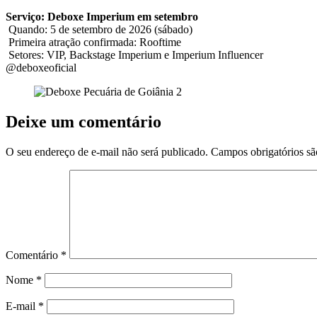
Serviç
o
:
De
boxe
Imperium
em
setembro
Quando: 5
de
setembro
de
2026 (sábado)
Primeira
a
traçã
o
confirmada: Rooftime
Setores: VIP, Backstage Imperium e Imperium Influencer
@
de
boxe
oficial
Deixe um comentário
O seu endereço de e-mail não será publicado.
Campos obrigatórios s
Comentário
*
Nome
*
E-mail
*