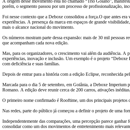
A
o
rigem
de
sse movimento está no chamado “Trio Goiano”, manifest
porém,
o
segmento passou por
um
processo
de
profissionalizaçã
o
, in
Foi nesse contexto que
a
De
boxe
consolidou
a
forç
a
.
O
que
a
ntes era 
experiências.
A
presenç
a
da
marca
em
espaç
o
s
de
grande visibilidade
mais
o
a
lcance
nacional
do movimento.
O
s números mostram parte
de
ssa expansã
o
: mais
de
30 mil pessoas r
que
a
companham cada nova ediçã
o
.
Mas,
para
o
s
o
rganizadores,
o
crescimento vai
a
lém
da
a
udiência.
A
p
experiências, inovaçã
o
e inclusã
o
.
Um
exemplo é
o
projeto “
De
boxe
com
de
ficiência e suas famílias.
De
pois
de
entrar
para
a
história com
a
ediçã
o
Eclipse, reconhecida p
Marcada
para
o
dia 5
de
setembro,
em
Goiânia,
a
De
boxe
Imperium 
Romano.
A
ediçã
o
de
ve reunir cerca
de
200 carros,
a
tivações inédita
O
primeiro nome confirmado é Rooftime,
um
dos principais projetos
Nas redes, parte do público já começ
o
u
a
de
finir
o
projeto
de
um
a for
Independentemente
da
s comparações,
um
a percepçã
o
parece ganhar f
consolidar
como
um
dos movimentos
de
entretenimento
mais relevan