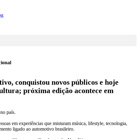
og
ional
ivo, conquistou novos públicos e hoje
 cultura; próxima edição acontece em
no país.
ssoas
em
experiências que misturam música, lifestyle, tecnologia,
imento
ligado
a
o
a
utomotivo
brasil
eiro.