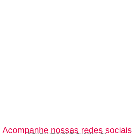
Acompanhe nossas redes sociais
Fique por dentro de tudo que rola na Targ