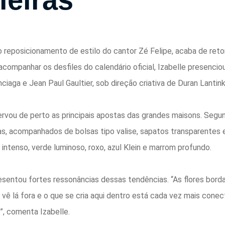
lo reposicionamento de
e
stilo do cantor Zé Felipe, acaba de ret
companhar os desfiles do calendário oficial, Izabelle presenci
enciaga
e
Jean Paul Gaultier, sob direção criativa de Duran Lantink
ervou de perto as principais apostas das grandes maisons. Seg
as, acompanhados de bolsas tipo valise, sapatos transparentes
intenso, verde luminoso, roxo, azul Klein
e
marrom profundo.
sentou fortes ressonâncias dessas tendências. “As flores bord
 vê lá fora
e
o que se cria aqui dentro
e
stá cada vez mais conect
, comenta Izabelle.