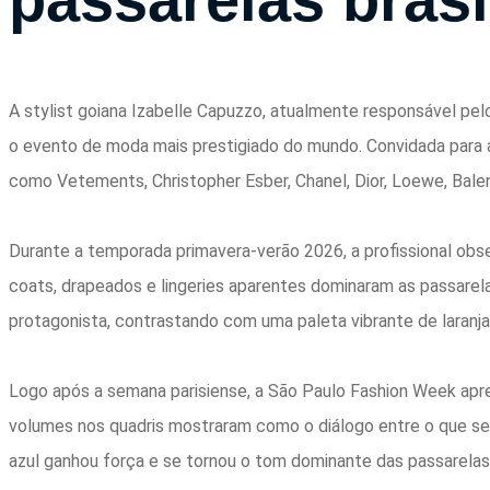
A
stylist
goiana
Izabelle Capuzzo, atualmente responsável pe
o
e
vento de moda mais prestigiado do mundo. Convidada para a
como Vetements, Christopher
E
sber, Chanel, Dior, Loewe, Bal
Durante a temporada primavera-verão 2026, a profissional obs
coats, drapeados
e
lingeries aparentes dominaram as passarel
protagonista, contrastando com uma paleta vibrante de laranja 
Logo após a semana
paris
iense, a São
Paulo
Fashion
Week
apre
volumes nos quadris mostraram como o diálogo
e
ntre
o que se
azul ganhou força
e
se tornou o tom dominante das passarelas”