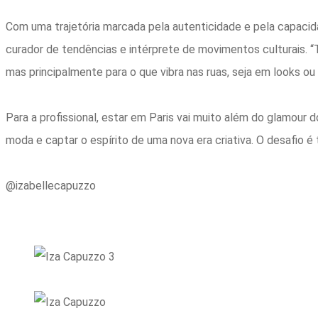
Com uma trajetória marcada pela autenticidade
e
pela capacid
curador de tendências
e
intérprete de movimentos culturais. “
mas principalmente para o que vibra nas ruas, seja
e
m looks ou
Para a profissional,
e
star
e
m
Paris
vai muito além do glamour d
moda
e
captar o
e
spírito de uma nova
e
ra criativa. O desafio 
@izabellecapuzzo