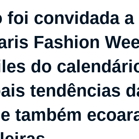
 foi convidada a
aris Fashion Wee
les do calendário
pais tendências d
e também ecoar
leiras