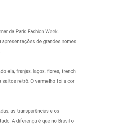
ornar da
Paris
Fashion
Week
,
ou apresentaçõ
e
s de grandes nomes
.
undo
e
la, franjas, laços, flores, trench
e
saltos retrô. O vermelho foi a cor
adas, as transparências
e
os
ado. A diferença é que no Brasil o