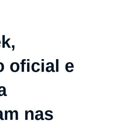
k,
 oficial e
a
am nas