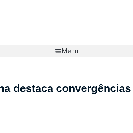
me
Sobre nós
Portfólio
Time
Contato
Menu
na destaca convergências 