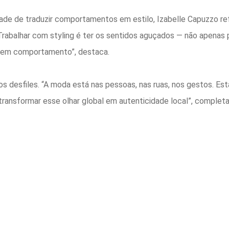
ade de traduzir comportamentos
e
m
e
stilo, Izabelle Capuzzo r
Trabalhar com styling é ter os sentidos aguçados — não apenas 
e
m comportamento”,
destaca
.
os desfiles. “A moda
e
stá nas pessoas, nas ruas, nos gestos.
E
st
é transformar
e
sse olhar global
e
m autenticidade local”, completa